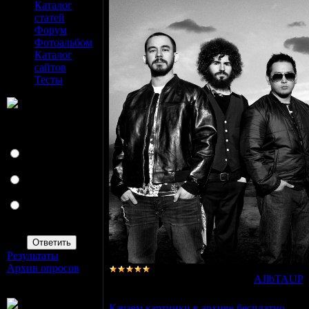
Каталог
статей
Форум
Фотоальбом
Каталог
сайтов
Тесты
Наш опрос
Нравиться ли
вам Linkin Park
Хорошая
группа
Нормальная
группа
Отстой какого
никогда больше не
видели
Результаты
|
Архив опросов
Просмотров:
18942
|
Добавил:
AJlbTAUP
Всего ответов:
55
Качаем картинки в архиве бесплатно