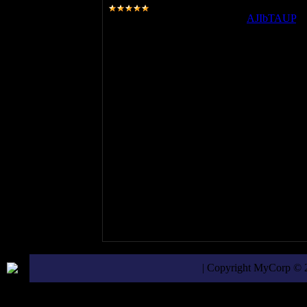
Просмотров:
1778
|
Добавил:
AJIbTAUP
|
| Copyright MyCorp © 