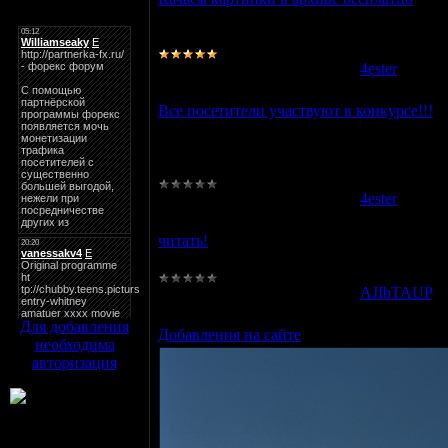
Мини-чат
качаем КАРТИНКИ в архиве в каталоге с
коллекцию!)<img alt="" src="/2-94.jpg" al
Просмотров:
2656
|
Добавил:
4ester
|
Дата:
Все посетители участвуют в конкурсе!!!
От модераторов м администрации сайта
shinoda))))) aka Kup9| обьявляется кон
песен(лучше с переводами ЛП) тот по
Просмотров:
1548
|
Добавил:
4ester
|
Дата:
читать!
все файлы - находятся в каталоге статей!
Просмотров:
1615
|
Добавил:
AJIbTAUP
|
Для добавления
Добавления на сайте
необходима
авторизация